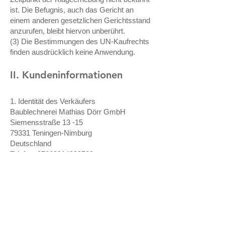
ist. Die Befugnis, auch das Gericht an
einem anderen gesetzlichen Gerichtsstand
anzurufen, bleibt hiervon unberührt.
(3) Die Bestimmungen des UN-Kaufrechts
finden ausdrücklich keine Anwendung.
II. Kundeninformationen
1. Identität des Verkäufers
Baublechnerei Mathias Dörr GmbH
Siemensstraße 13 -15
79331 Teningen-Nimburg
Deutschland
Telefon: 07663914938700
E-Mail:
info@bestell-dein-Blech.de
Alternative Streitbeilegung:
Wir sind nicht bereit oder verpflichtet, an
Streitbeilegungsverfahren vor einer
Verbraucherschlichtungsstelle