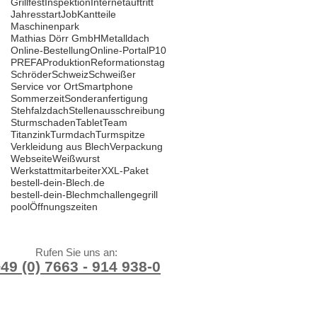
Grillfest
Inspektion
Internetauftritt
Jahresstart
Job
Kantteile
Maschinenpark
Mathias Dörr GmbH
Metalldach
Online-Bestellung
Online-Portal
P10
PREFA
Produktion
Reformationstag
Schröder
Schweiz
Schweißer
Service vor Ort
Smartphone
Sommerzeit
Sonderanfertigung
Stehfalzdach
Stellenausschreibung
Sturmschaden
Tablet
Team
Titanzink
Turmdach
Turmspitze
Verkleidung aus Blech
Verpackung
Webseite
Weißwurst
Werkstattmitarbeiter
XXL-Paket
bestell-dein-Blech.de
bestell-dein-Blechm
challenge
grill
pool
Öffnungszeiten
Rufen Sie uns an:
49 (0) 7663 - 914 938-0