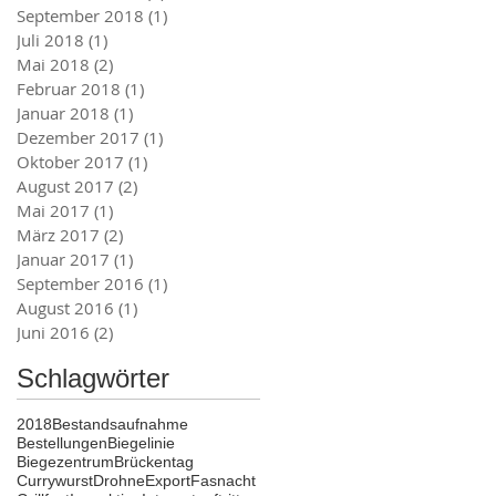
September 2018
(1)
1 Beitrag
Juli 2018
(1)
1 Beitrag
Mai 2018
(2)
2 Beiträge
Februar 2018
(1)
1 Beitrag
Januar 2018
(1)
1 Beitrag
Dezember 2017
(1)
1 Beitrag
Oktober 2017
(1)
1 Beitrag
August 2017
(2)
2 Beiträge
Mai 2017
(1)
1 Beitrag
März 2017
(2)
2 Beiträge
Januar 2017
(1)
1 Beitrag
September 2016
(1)
1 Beitrag
August 2016
(1)
1 Beitrag
Juni 2016
(2)
2 Beiträge
Schlagwörter
2018
Bestandsaufnahme
Bestellungen
Biegelinie
Biegezentrum
Brückentag
Currywurst
Drohne
Export
Fasnacht